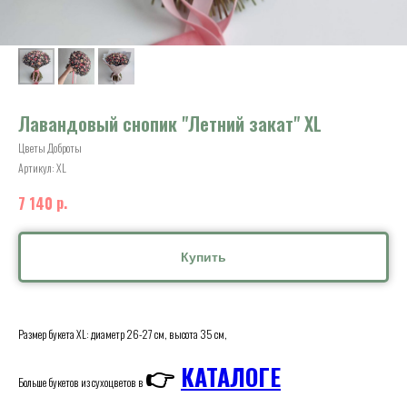
Лавандовый снопик "Летний закат" XL
Цветы Доброты
Артикул:
XL
р.
7 140
Купить
Размер букета XL: диаметр 26-27 см, высота 35 см,
👉
КАТАЛОГЕ
Больше букетов из сухоцветов в