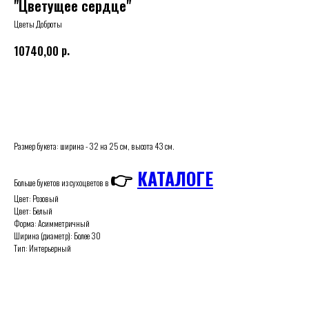
"Цветущее сердце"
Цветы Доброты
р.
10740,00
Купить
Размер букета: ширина - 32 на 25 см, высота 43 см.
👉
КАТАЛОГЕ
Больше букетов из сухоцветов в
Цвет: Розовый
Цвет: Белый
Форма: Асимметричный
Ширина (диаметр): Более 30
Тип: Интерьерный