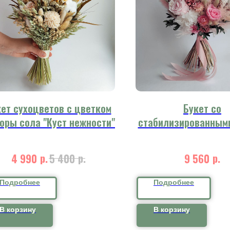
ет сухоцветов с цветком
Букет со
коры сола "Куст нежности"
стабилизированным
"Искренние эмо
р.
р.
р.
4 990
5 400
9 560
Подробнее
Подробнее
В корзину
В корзину