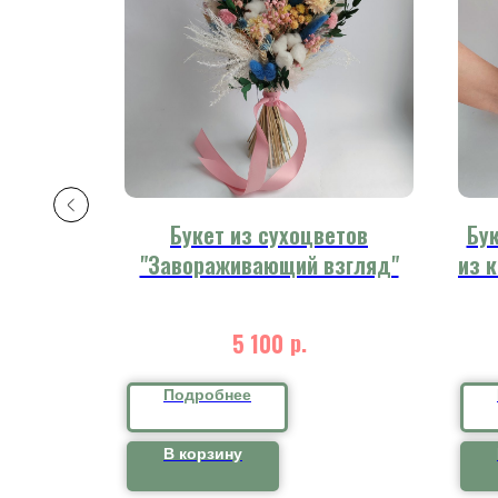
том
Букет из сухоцветов
Бук
ота"
"Завораживающий взгляд"
из 
р.
5 100
Подробнее
В корзину