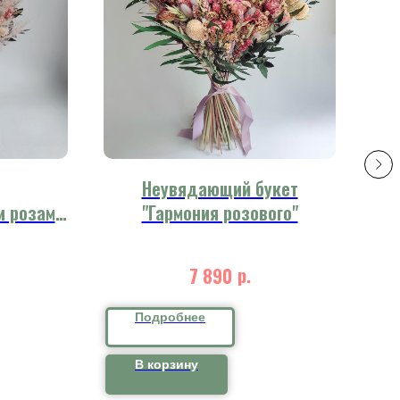
Неувядающий букет
Ог
и розами
"Гармония розового"
ции"
р.
7 890
Подробнее
В корзину