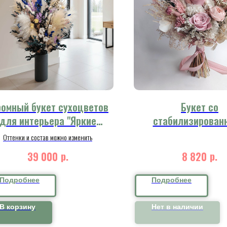
ромный букет сухоцветов
Букет со
для интерьера "Яркие
стабилизирован
детали"
цветами "Восхитит
Оттенки и состав можно изменить
мгновение"
р.
р.
39 000
8 820
Подробнее
Подробнее
В корзину
Нет в наличии