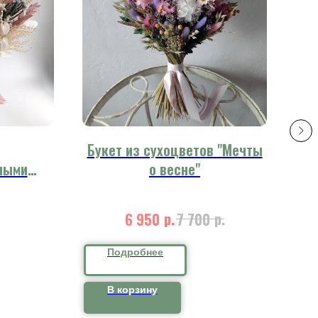
Букет из сухоцветов "Мечты
ными
о весне"
ст
ельное
р.
р.
6 950
7 700
Подробнее
В корзину