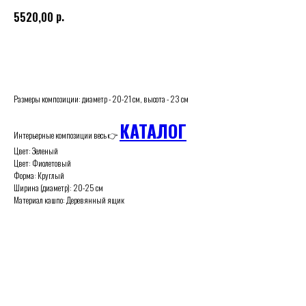
р.
5520,00
Купить
Paзмeры композиции: диаметр - 20-21 см, высота - 23 см
КАТАЛОГ
Интерьерные композиции весь 👉
Цвет: Зеленый
Цвет: Фиолетовый
Форма: Круглый
Ширина (диаметр): 20-25 см
Материал кашпо: Деревянный ящик