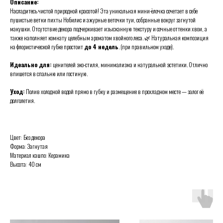
Описание:
Насладитесь чистой природной красотой! Эта уникальная мини-ёлочка сочетает в себе
пушистые ветки пихты Нобилис и ажурные веточки туи, собранные вокруг загнутой
макушки. Отсутствие декора подчеркивает изысканную текстуру и сочные оттенки хвои, а
также наполняет комнату целебным ароматом хвойного леса. 🌿 Натуральная композиция
на флористической губке простоит
до 4 недель
. (при правильном уходе).
Идеально для:
ценителей эко-стиля, минимализма и натуральной эстетики. Отлично
впишется в спальню или гостиную.
Уход:
Полив холодной водой прямо в губку и размещение в прохладном месте — залог её
долголетия.
Цвет: Без декора
Форма: Загнутая
Материал кашпо: Керамика
Высота: 40 см