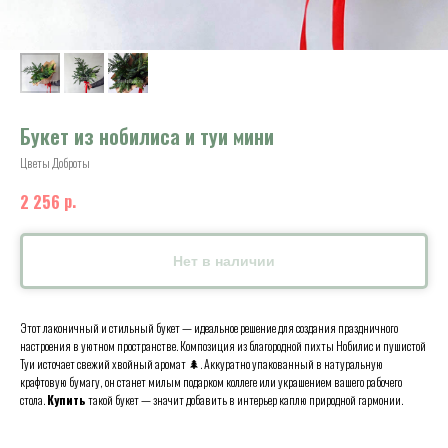
Букет из нобилиса и туи мини
Цветы Доброты
р.
2 256
Нет в наличии
Этот лаконичный и стильный букет — идеальное решение для создания праздничного
настроения в уютном пространстве. Композиция из благородной пихты Нобилис и пушистой
Туи источает свежий хвойный аромат 🌲. Аккуратно упакованный в натуральную
крафтовую бумагу, он станет милым подарком коллеге или украшением вашего рабочего
стола.
Купить
такой букет — значит добавить в интерьер каплю природной гармонии.