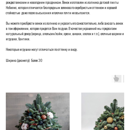
рождественским и новогодним праздникам. Венок изготовлен из лапника датской пихты
Нобилис, которая отличается благородным зеленовато-серебристым оттенком и хорошей
стойкостью: даже после высыхания иголочки почти не осыпаются.
Вы можете приобрести венок из лапника и украсить его самостоятельно, либо заказать венок
в том оформлении, которое придется Вам по душе. В качестве украшений мы предлагаем
натуральный декор (корица, апельсин/лайм, орехи, шишки, хлопок и т.п.), елочные шарики и
игрушки, бантики.
Некоторые игрушки могут отличаться по оттенку и виду.
Ширина (диаметр): Более 30