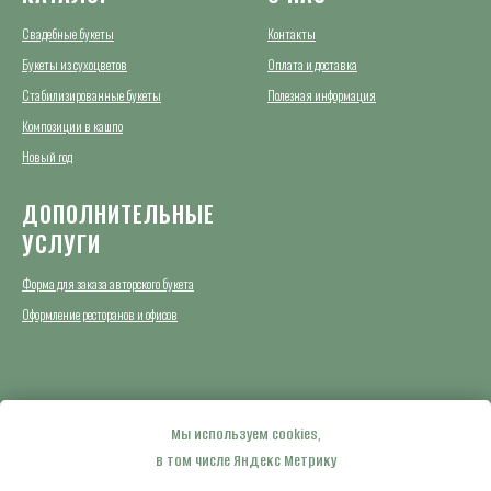
Свадебные букеты
Контакты
Букеты из сухоцветов
Оплата и доставка
Стабилизированные букеты
Полезная информация
Композиции в кашпо
Новый год
ДОПОЛНИТЕЛЬНЫЕ
УСЛУГИ
Форма для заказа авторского букета
Оформление ресторанов и офисов
© 2020 Мастерская авторских букетов ЦВЕТЫ ДОБРОТЫ
Данный сайт носит информационный характер и не является публичной офертой
Мы используем cookies,
Политика конфиденциальности
в том числе Яндекс Метрику