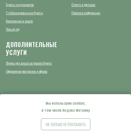
Букеты из сухоцветов
Оплата и доставка
Стабилизированные букеты
Полезная информация
Композиции в кашпо
Новый год
ДОПОЛНИТЕЛЬНЫЕ
УСЛУГИ
Форма для заказа авторского букета
Оформление ресторанов и офисов
© 2020 Мастерская авторских букетов ЦВЕТЫ ДОБРОТЫ
Данный сайт носит информационный характер и не является публичной офертой
Мы используем cookies,
Политика конфиденциальности
в том числе Яндекс Метрику
OK, БОЛЬШЕ НЕ ПОКАЗЫВАТЬ