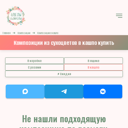
Главная
➔
Композиции
➔
Композиции в кашпо
Композиции из сухоцветов в кашпо купить
В коробке
В ящике
С розами
В кашпо
% Скидки
Не нашли подходящую