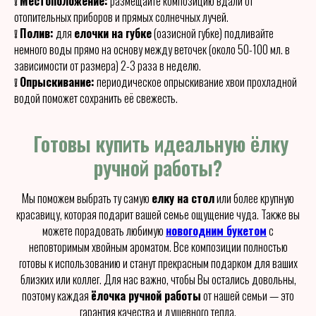
❕ Местоположение:
размещайте композицию вдали от
отопительных приборов и прямых солнечных лучей.
❕ Полив:
для
елочки на губке
(оазисной губке) подливайте
немного воды прямо на основу между веточек (около 50-100 мл. в
зависимости от размера) 2-3 раза в неделю.
❕ Опрыскивание:
периодическое опрыскивание хвои прохладной
водой поможет сохранить её свежесть.
Готовы купить идеальную ёлку
ручной работы?
Мы поможем выбрать ту самую
елку на стол
или более крупную
красавицу, которая подарит вашей семье ощущение чуда. Также вы
можете порадовать любимую
новогодним букетом
с
неповторимым хвойным ароматом. Все композиции полностью
готовы к использованию и станут прекрасным подарком для ваших
близких или коллег. Для нас важно, чтобы Вы остались довольны,
поэтому каждая
ёлочка ручной работы
от нашей семьи — это
гарантия качества и душевного тепла.